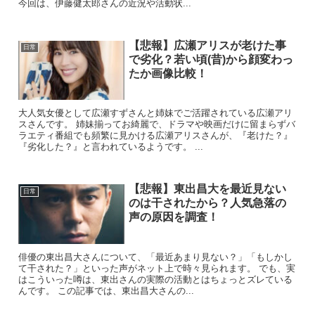
今回は、伊藤健太郎さんの近況や活動状...
【悲報】広瀬アリスが老けた事
日常
で劣化？若い頃(昔)から顔変わっ
たか画像比較！
大人気女優として広瀬すずさんと姉妹でご活躍されている広瀬アリ
スさんです。 姉妹揃ってお綺麗で、ドラマや映画だけに留まらずバ
ラエティ番組でも頻繁に見かける広瀬アリスさんが、『老けた？』
『劣化した？』と言われているようです。 ...
【悲報】東出昌大を最近見ない
日常
のは干されたから？人気急落の
声の原因を調査！
俳優の東出昌大さんについて、「最近あまり見ない？」「もしかし
て干された？」といった声がネット上で時々見られます。 でも、実
はこういった噂は、東出さんの実際の活動とはちょっとズレている
んです。 この記事では、東出昌大さんの...