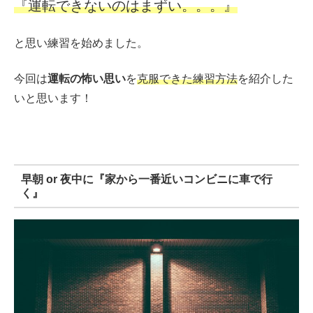
『運転できないのはまずい。。。』
と思い練習を始めました。
今回は
運転の怖い思い
を
克服できた練習方法
を紹介した
いと思います！
早朝 or 夜中に『家から一番近いコンビニに車で行
く』