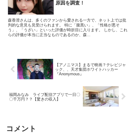
原因を調査！
森香澄さんは、多くのファンから愛される一方で、ネット上では批
判的な意見も見受けられます。 特に「腹黒い」、「性格が悪そ
う」、「うざい」といった評価が時折目に入ります。 しかし、これ
らの評価が本当に正当なものであるのか、森...
【アノニマス】まるで映画？テレビジャ
ック、、天才集団ホワイトハッカー
『Anonymous』
福岡みなみ ライブ配信アプリで一日〇
〇千万円？？【驚きの収入】
コメント