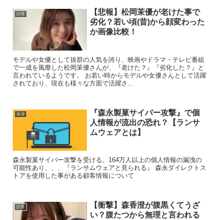
【悲報】松岡茉優が老けた事で
日常
劣化？若い頃(昔)から顔変わった
か画像比較！
モデルや女優として抜群の人気を誇り、映画やドラマ・テレビ番組
で一成を風靡した松岡茉優さんが、『老けた？』『劣化した？』と
言われているようです。 お若い時からモデルや女優さんとして活躍
されており、現在も様々な方面で活躍さ...
『森永製菓サイバー攻撃』で個
ネタ
人情報が流出の恐れ？【ランサ
ムウェアとは】
森永製菓サイバー攻撃を受ける。164万人以上の個人情報の漏洩の
可能性あり、、、『ランサムウェアと見られる』 森永ダイレクトス
トアを使用した事がある顧客情報について
【衝撃】森香澄が腹黒くてうざ
日常
い？腹たつから無理と言われる