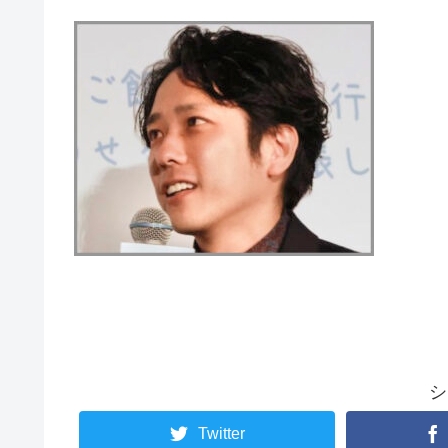
シ
Twitter