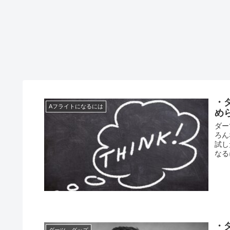
・
Aフライトになるには
め
ダー
ろん
試し
なる
・
ダーツ グッズ