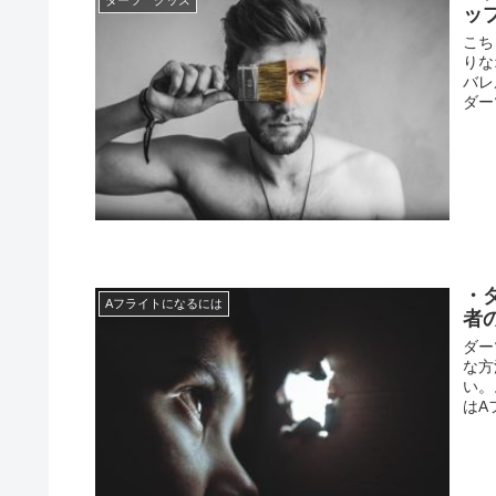
ッ
こち
りな
バレ
ダー
・
Aフライトになるには
者
ダー
な方
い。
はA