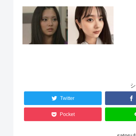
シ
Twitter
Pocket
sato