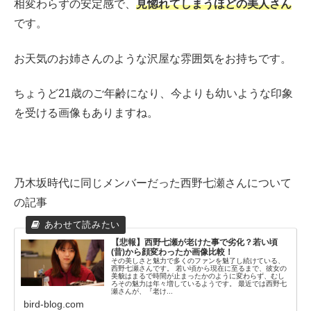
相変わらずの安定感で、
見惚れてしまうほどの美人さん
です。
お天気のお姉さんのような沢屋な雰囲気をお持ちです。
ちょうど21歳のご年齢になり、今よりも幼いような印象
を受ける画像もありますね。
乃木坂時代に同じメンバーだった西野七瀬さんについて
の記事
【悲報】西野七瀬が老けた事で劣化？若い頃
(昔)から顔変わったか画像比較！
その美しさと魅力で多くのファンを魅了し続けている、
西野七瀬さんです。 若い頃から現在に至るまで、彼女の
美貌はまるで時間が止まったかのように変わらず、むし
ろその魅力は年々増しているようです。 最近では西野七
瀬さんが、『老け...
bird-blog.com