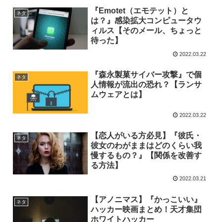
『Emotet（エモテット）と
ネタ
は？』感染拡大コンピュータウ
ィルス【そのメール、ちょっと
待った】
2022.03.22
『森永製菓サイバー攻撃』で個
ネタ
人情報が流出の恐れ？【ランサ
ムウェアとは】
2022.03.22
【恋人がいる方必見】『彼氏・
ネタ
彼女のわがままはどのくらい我
慢するもの？』【関係を改善す
る方法】
2022.03.21
【アノニマス】『かっこいい』
ネタ
ハッカー映画まとめ！天才集団
ホワイトハッカー