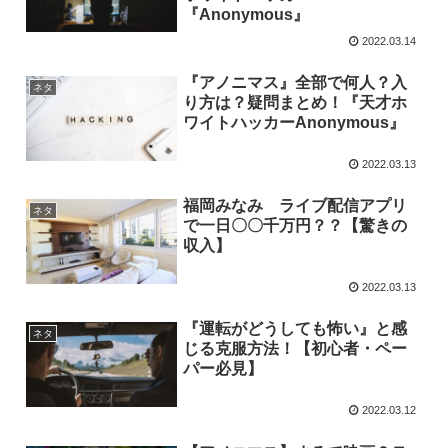
『Anonymous』
2022.03.14
『アノニマス』全部で何人？入
ネタ
り方は？疑問まとめ！『天才ホ
ワイトハッカーAnonymous』
2022.03.13
福岡みなみ ライブ配信アプリ
ネタ
で一日〇〇千万円？？【驚きの
収入】
2022.03.13
『運転がどうしても怖い』と感
ネタ
じる克服方法！【初心者・ペー
パー必見】
2022.03.12