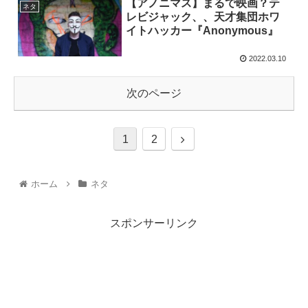
【アノニマス】まるで映画？テ
ネタ
レビジャック、、天才集団ホワ
イトハッカー『Anonymous』
2022.03.10
次のページ
1
2
ホーム
ネタ
スポンサーリンク