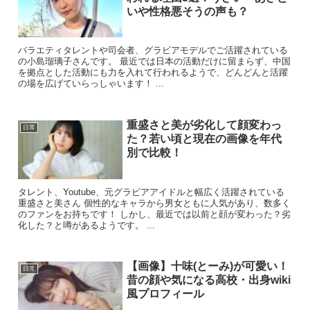
いや性格悪そうの声も？
バラエティタレントや司会者、グラビアモデルでご活躍されている
の小島瑠璃子さんです。 最近では日本の活動だけに留まらず、中国
を拠点とした活動にも力を入れて行われるようで、どんどんと活躍
の場を広げていらっしゃいます！ ...
重盛さと美が劣化して顔変わっ
日常
た？若い頃と現在の画像を年代
別で比較！
タレント、Youtube、元グラビアアイドルと幅広く活躍されている
重盛さと美さん 個性的なキャラから男女ともに人気があり、数多く
のファンをお持ちです！ しかし、最近では以前と顔が変わった？劣
化した？と噂があるようです。 ...
【画像】十味(とーみ)が可愛い！
日常
昔の顔や気になる高校・出身wiki
風プロフィール