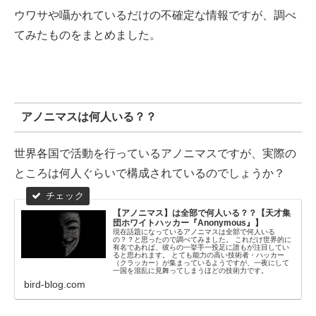
ウワサや囁かれているだけの不確定な情報ですが、調べ
てみたものをまとめました。
アノニマスは何人いる？？
世界各国で活動を行っているアノニマスですが、実際の
ところは何人ぐらいで構成されているのでしょうか？
【アノニマス】は全部で何人いる？？【天才集
団ホワイトハッカー『Anonymous』】
現在話題になっているアノニマスは全部で何人いる
の？？と思ったので調べてみました。 これだけ世界的に
有名であれば、彼らの一挙手一投足に誰もが注目してい
ると思われます。 とても能力の高い技術者・ハッカー
（クラッカー）が集まっているようですが、一夜にして
一国を混乱に見舞ってしまうほどの技術力です。
bird-blog.com