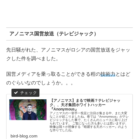
アノニマス国営放送（テレビジャック）
先日騒がれた、アノニマスがロシアの国営放送をジャッ
クした件を調べました。
国営メディアを乗っ取ることができる程の
技術力
とはど
のぐらいなのでしょうか。。。
【アノニマス】まるで映画？テレビジャッ
ク、、天才集団ホワイトハッカー
『Anonymous』
アノニマスの一挙手一投足に注目が集まる中、また大変
なことが起こりましたね。巷では『Anonymous』がテレ
ビジャックをした事で、たくさんのニュースに取り上げ
られています。 ご覧になった方も多いとは思いますが、
映像は我々が想像する『暗躍する天才ハッカー』のよう
な作りでしたね。
bird-blog.com