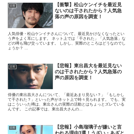
【衝撃】松山ケンイチを最近見
日常
ないのは干されたから？人気急
落の声の原因を調査！
人気俳優・松山ケンイチさんについて、最近見かけなくなったとい
う声をよく耳にします。 ネット上では「干された」「人気急落」な
どの噂も飛び交っています。 しかし、実際のところはどうなのでし
ょうか？ ...
【悲報】東出昌大を最近見ない
日常
のは干されたから？人気急落の
声の原因を調査！
俳優の東出昌大さんについて、「最近あまり見ない？」「もしかし
て干された？」といった声がネット上で時々見られます。 でも、実
はこういった噂は、東出さんの実際の活動とはちょっとズレている
んです。 この記事では、東出昌大さんの...
【悲報】小島瑠璃子が嫌いと言
日常
われる理由3選！うざい・あざと