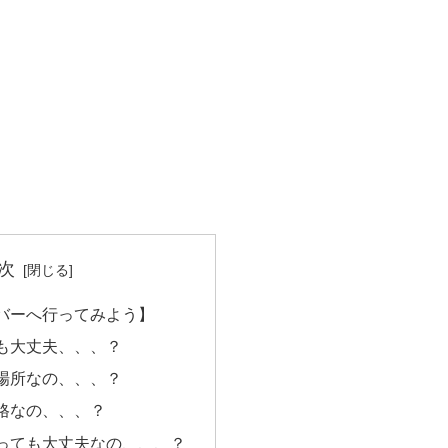
次
バーへ行ってみよう】
も大丈夫、、、？
場所なの、、、？
格なの、、、？
っても大丈夫なの、、、？