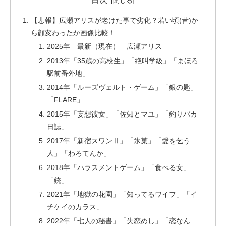
【悲報】広瀬アリスが老けた事で劣化？若い頃(昔)か
ら顔変わったか画像比較！
2025年 最新（現在） 広瀬アリス
2013年「35歳の高校生」「絶叫学級」「まほろ
駅前番外地」
2014年「ルーズヴェルト・ゲーム」「銀の匙」
「FLARE」
2015年「妄想彼女」「佐知とマユ」「釣りバカ
日誌」
2017年「新宿スワンⅡ」「氷菓」「愛を乞う
人」「わろてんか」
2018年「ハラスメントゲーム」「食べる女」
「銃」
2021年「地獄の花園」「知ってるワイフ」「イ
チケイのカラス」
2022年「七人の秘書」「失恋めし」「恋なん