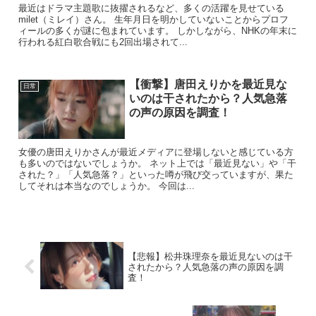
最近はドラマ主題歌に抜擢されるなど、多くの活躍を見せている
milet（ミレイ）さん。 生年月日を明かしていないことからプロフ
ィールの多くが謎に包まれています。 しかしながら、NHKの年末に
行われる紅白歌合戦にも2回出場されて...
【衝撃】唐田えりかを最近見な
日常
いのは干されたから？人気急落
の声の原因を調査！
女優の唐田えりかさんが最近メディアに登場しないと感じている方
も多いのではないでしょうか。 ネット上では「最近見ない」や「干
された？」「人気急落？」といった噂が飛び交っていますが、果た
してそれは本当なのでしょうか。 今回は...
【悲報】松井珠理奈を最近見ないのは干
されたから？人気急落の声の原因を調
査！