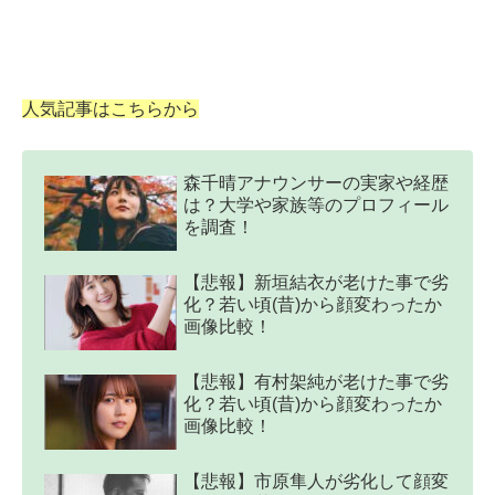
人気記事はこちらから
森千晴アナウンサーの実家や経歴
は？大学や家族等のプロフィール
を調査！
【悲報】新垣結衣が老けた事で劣
化？若い頃(昔)から顔変わったか
画像比較！
【悲報】有村架純が老けた事で劣
化？若い頃(昔)から顔変わったか
画像比較！
【悲報】市原隼人が劣化して顔変