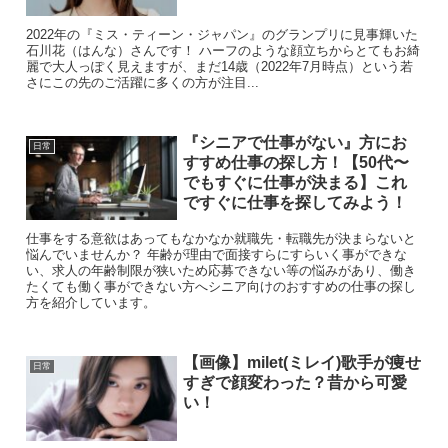
2022年の『ミス・ティーン・ジャパン』のグランプリに見事輝いた
石川花（はんな）さんです！ ハーフのような顔立ちからとてもお綺
麗で大人っぽく見えますが、まだ14歳（2022年7月時点）という若
さにこの先のご活躍に多くの方が注目...
『シニアで仕事がない』方にお
日常
すすめ仕事の探し方！【50代〜
でもすぐに仕事が決まる】これ
ですぐに仕事を探してみよう！
仕事をする意欲はあってもなかなか就職先・転職先が決まらないと
悩んでいませんか？ 年齢が理由で面接すらにすらいく事ができな
い、求人の年齢制限が狭いため応募できない等の悩みがあり、働き
たくても働く事ができない方へシニア向けのおすすめの仕事の探し
方を紹介しています。
【画像】milet(ミレイ)歌手が痩せ
日常
すぎで顔変わった？昔から可愛
い！