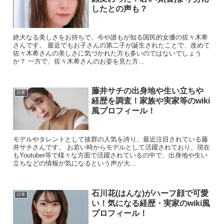
したとの声も？
絶大なる美しさをお持ちで、今や誰もが知る国民的女優の佐々木希
さんです。 最近でもお子さんの第二子が誕生されたことで、改めて
佐々木希さんの美しさに気づかれた方も多いのではないでしょう
か？ 一方で、佐々木希さんのお姿を見た方...
藤井サチの出身地や生い立ちや
日常
経歴を調査！家族や実家等のwiki
風プロフィール！
モデルやタレントとして抜群の人気を誇り、最近注目されている藤
井サチさんです。 お若い時からモデルとして活躍されており、現在
もYoutuber等で様々な方面で活躍されているの中で、出身地や生い
立ちなどの情報が気になるという声が大...
石川花(はんな)がハーフ顔で可愛
日常
い！気になる経歴・実家のwiki風
プロフィール！