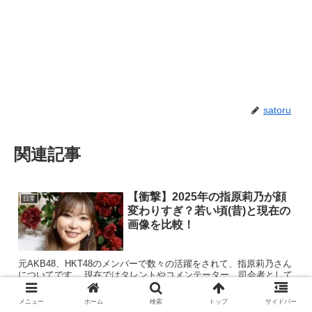
satoru
関連記事
【衝撃】2025年の指原莉乃が顔
日常
変わりすぎ？若い頃(昔)と現在の
画像を比較！
元AKB48、HKT48のメンバーで数々の活躍をされて、指原莉乃さん
についてです。 現在ではタレントやコメンテーター、司会者として
抜群の人気を誇り、多くのCM・テレビ番組で絶賛活躍中の指原莉
乃さんが、『最近顔変わりすぎ？』と言...
メニュー
ホーム
検索
トップ
サイドバー