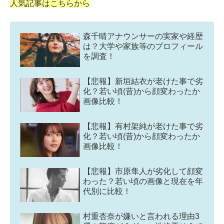
人気記事はこちらから
森千晴アナウンサーの実家や経歴
は？大学や家族等のプロフィール
を調査！
【悲報】新垣結衣が老けた事で劣
化？若い頃(昔)から顔変わったか
画像比較！
【悲報】有村架純が老けた事で劣
化？若い頃(昔)から顔変わったか
画像比較！
【悲報】市原隼人が劣化して顔変
わった？若い頃の画像と現在を年
代別に比較！
村重杏奈が嫌いと言われる理由3